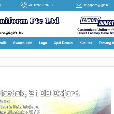
g
+8613922978231
singapore@igift.hk
rafik
Swatch kain
Logo
Opsi Desain
Kualitas
Tentang 