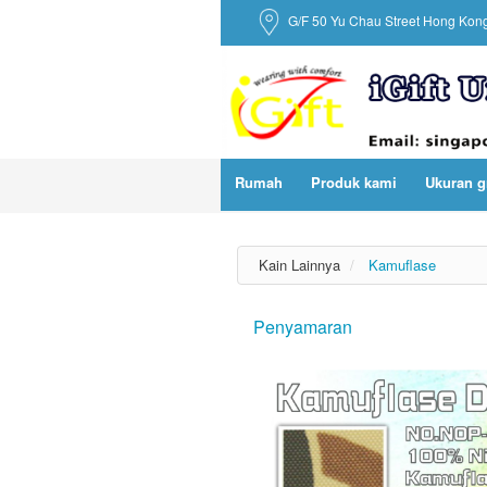
G/F 50 Yu Chau Street Hong Kon
Rumah
Produk kami
Ukuran g
Kain Lainnya
Kamuflase
Penyamaran