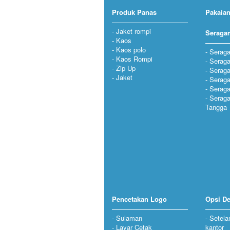
Produk Panas
Pakaian
Jaket rompi
Seraga
Kaos
Kaos polo
Seraga
Kaos Rompi
Serag
Zip Up
Serag
Jaket
Seraga
Serag
Serag
Tangga
Pencetakan Logo
Opsi De
Sulaman
Setela
Layar Cetak
kantor