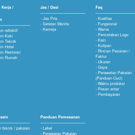
 Kerja /
Jas / Dasi
Faq
Jas Pria
Kualitas
m
Setelan Wanita
Fungsional
Kemeja
Warna
m reflektif
Pencetakan Logo
am Koki
Kain
am Teknik
Kutipan
m Hotel
Rincian Pesanan /
am Restoran
Faktur
am Rumah
Ukuran
Gaya
Perawatan Pakaian
(Panduan Cuci)
Waktu produksi
Pesan antar
Pembayaran
sain
Panduan Pemesanan
n bisnis / pakaian
Label
Perawatan Pakaian