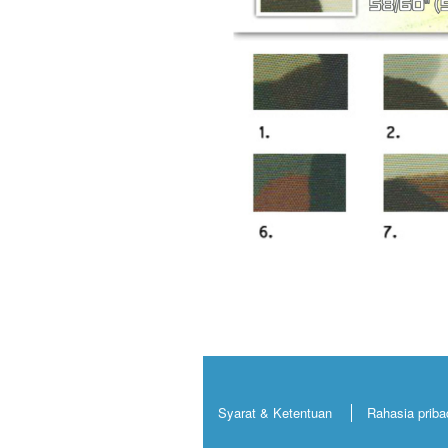
Syarat & Ketentuan
Rahasia priba