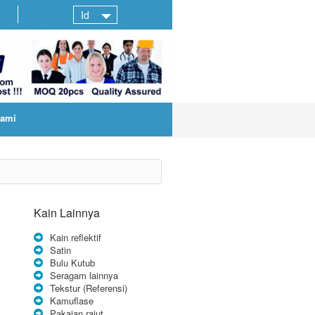
Id
kami
Kain Lainnya
Kain reflektif
Satin
Bulu Kutub
Seragam lainnya
Tekstur (Referensi)
Kamuflase
Pakaian rajut