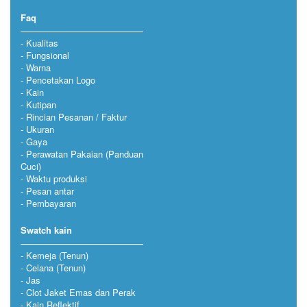
Faq
Kualitas
Fungsional
Warna
Pencetakan Logo
Kain
Kutipan
Rincian Pesanan / Faktur
Ukuran
Gaya
Perawatan Pakaian (Panduan
Cuci)
Waktu produksi
Pesan antar
Pembayaran
Swatch kain
Kemeja (Tenun)
Celana (Tenun)
Jas
Clot Jaket Emas dan Perak
Kain Reflektif