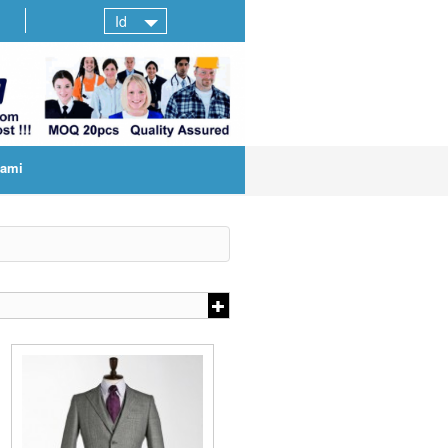
Id
kami