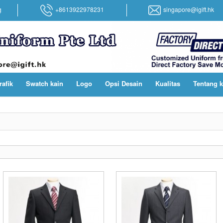
g
+8613922978231
singapore@igift.hk
rafik
Swatch kain
Logo
Opsi Desain
Kualitas
Tentang 