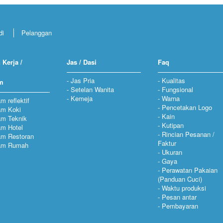
di
Pelanggan
 Kerja /
Jas / Dasi
Faq
Jas Pria
Kualitas
m
Setelan Wanita
Fungsional
Kemeja
Warna
m reflektif
Pencetakan Logo
am Koki
Kain
am Teknik
Kutipan
m Hotel
Rincian Pesanan /
am Restoran
Faktur
am Rumah
Ukuran
Gaya
Perawatan Pakaian
(Panduan Cuci)
Waktu produksi
Pesan antar
Pembayaran