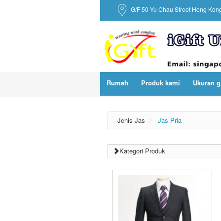
G/F 50 Yu Chau Street Hong Kon
Rumah
Produk kami
Ukuran g
Jenis Jas
Jas Pria
Kategori Produk