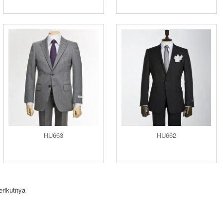
HU663
HU662
erikutnya