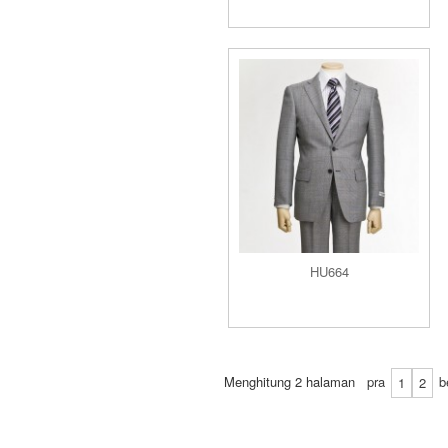
HU664
Menghitung 2 halaman
pra
b
1
2