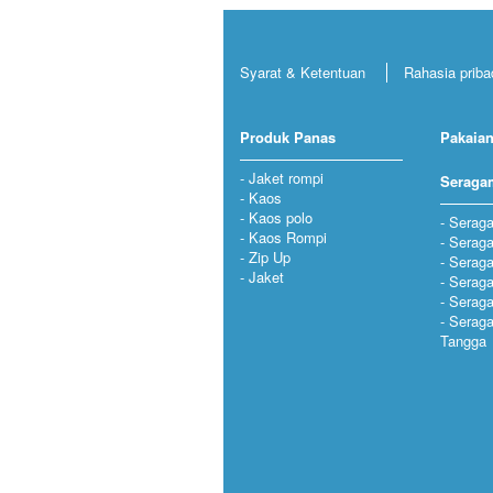
Syarat & Ketentuan
Rahasia priba
Produk Panas
Pakaian
Jaket rompi
Seraga
Kaos
Kaos polo
Seraga
Kaos Rompi
Serag
Zip Up
Serag
Jaket
Seraga
Serag
Serag
Tangga