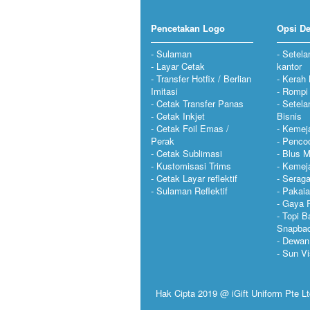
Pencetakan Logo
Opsi De
Sulaman
Setela
Layar Cetak
kantor
Transfer Hotfix / Berlian
Kerah 
Imitasi
Rompi
Cetak Transfer Panas
Setela
Cetak Inkjet
Bisnis
Cetak Foil Emas /
Kemeja
Perak
Penco
Cetak Sublimasi
Blus 
Kustomisasi Trims
Kemeja
Cetak Layar reflektif
Serag
Sulaman Reflektif
Pakaia
Gaya 
Topi B
Snapba
Dewan
Sun Vi
Hak Cipta 2019 @ iGift Uniform Pte Ltd