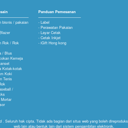
sain
Panduan Pemesanan
n bisnis / pakaian
Label
Perawatan Pakaian
Blazer
Layar Cetak
Cetak Inkjet
n Rok / Rok
iGift Hong kong
 / Blus
cokan Kemeja
Manset
 Kotak-kotak
am Koki
n Tenis
Rok
aseball /
cks
 Mortar
sor
 . Seluruh hak cipta. Tidak ada bagian dari situs web yang boleh direproduksi
web lain atau bentuk lain dari sistem pengambilan elektronik.