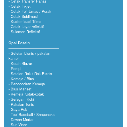
Cetak Transfer Panas
Cetak Inkjet
Cetak Foil Emas / Perak
Cetak Sublimasi
Kustomisasi Trims
Cetak Layar reflektif
Sulaman Reflektif
Opsi Desain
Setelan bisnis / pakaian
kantor
Kerah Blazer
Rompi
Setelan Rok / Rok Bisnis
Kemeja / Blus
Pencocokan Kemeja
Blus Manset
Kemeja Kotak-kotak
Seragam Koki
Pakaian Tenis
Gaya Rok
Topi Baseball / Snapbacks
Dewan Mortar
Sun Visor