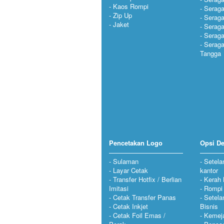
Kaos Rompi
Serag
Zip Up
Serag
Jaket
Seraga
Serag
Serag
Tangga
Pencetakan Logo
Opsi De
Sulaman
Setela
Layar Cetak
kantor
Transfer Hotfix / Berlian
Kerah 
Imitasi
Rompi
Cetak Transfer Panas
Setela
Cetak Inkjet
Bisnis
Cetak Foil Emas /
Kemeja