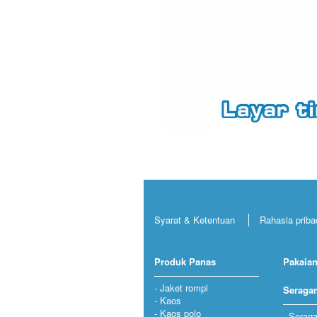
Syarat & Ketentuan
Rahasia priba
Produk Panas
Pakaian
Jaket rompi
Seraga
Kaos
Kaos polo
Seraga