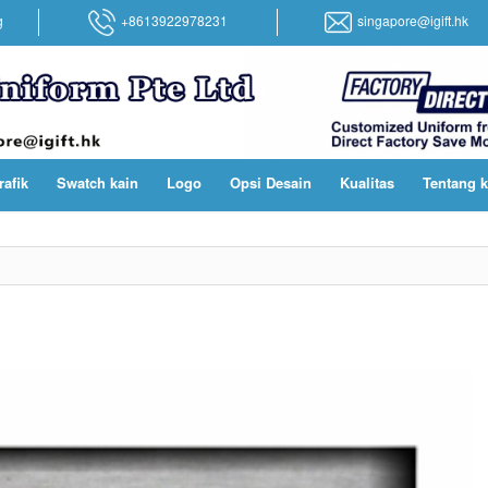
g
+8613922978231
singapore@igift.hk
rafik
Swatch kain
Logo
Opsi Desain
Kualitas
Tentang 