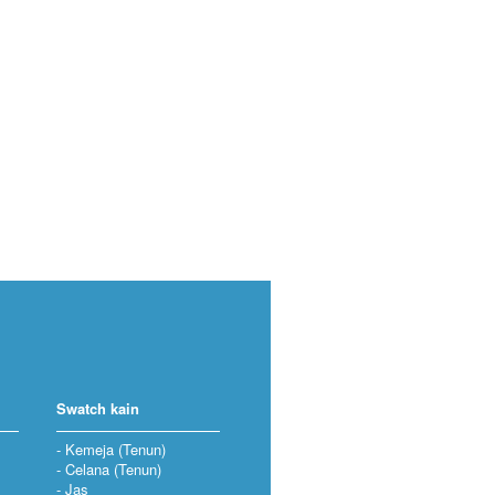
Swatch kain
Kemeja (Tenun)
Celana (Tenun)
Jas