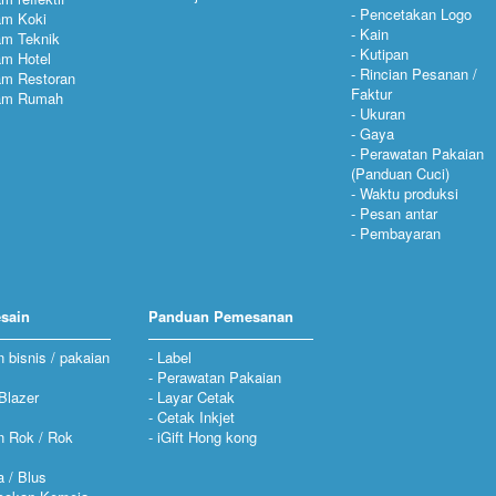
Pencetakan Logo
am Koki
Kain
am Teknik
Kutipan
m Hotel
Rincian Pesanan /
am Restoran
Faktur
am Rumah
Ukuran
Gaya
Perawatan Pakaian
(Panduan Cuci)
Waktu produksi
Pesan antar
Pembayaran
sain
Panduan Pemesanan
n bisnis / pakaian
Label
Perawatan Pakaian
Blazer
Layar Cetak
Cetak Inkjet
n Rok / Rok
iGift Hong kong
 / Blus