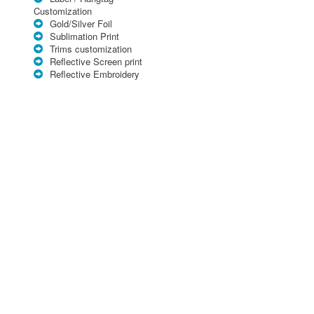
Customization
Gold/Silver Foil
Sublimation Print
Trims customization
Reflective Screen print
Reflective Embroidery