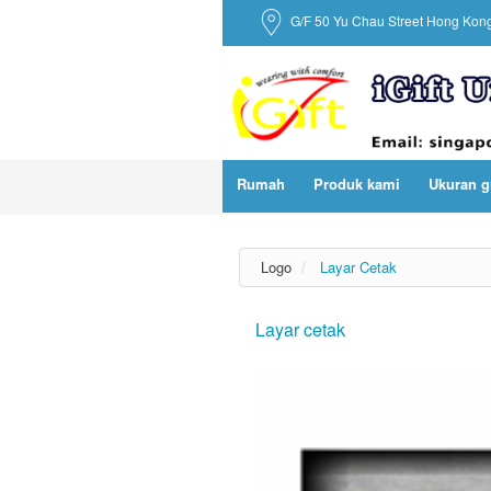
G/F 50 Yu Chau Street Hong Kon
Rumah
Produk kami
Ukuran g
Logo
Layar Cetak
Layar cetak