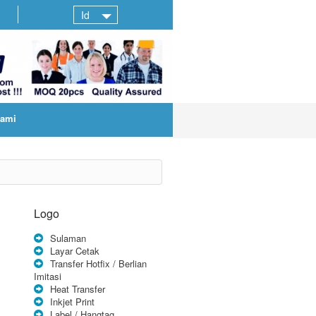
Id
kami
Logo
Sulaman
Layar Cetak
Transfer Hotfix / Berlian
Imitasi
Heat Transfer
Inkjet Print
Label / Hangtag