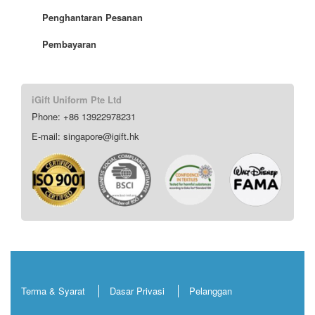
Penghantaran Pesanan
Pembayaran
iGift Uniform Pte Ltd
Phone: +86 13922978231
E-mail: singapore@igift.hk
Terma & Syarat
Dasar Privasi
Pelanggan